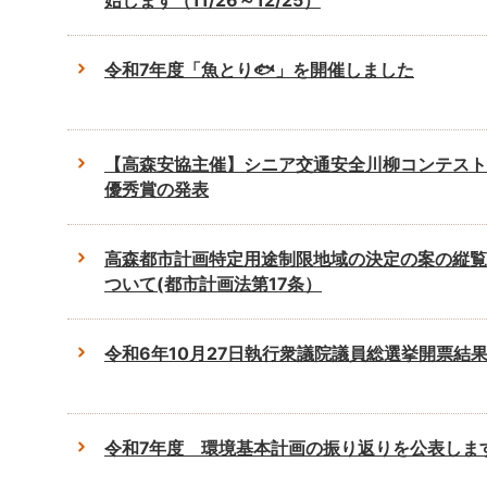
始します（11/26～12/25）
令和7年度「魚とり🐟」を開催しました
【高森安協主催】シニア交通安全川柳コンテス
優秀賞の発表
高森都市計画特定用途制限地域の決定の案の縦覧
ついて(都市計画法第17条）
令和6年10月27日執行衆議院議員総選挙開票結
令和7年度 環境基本計画の振り返りを公表しま