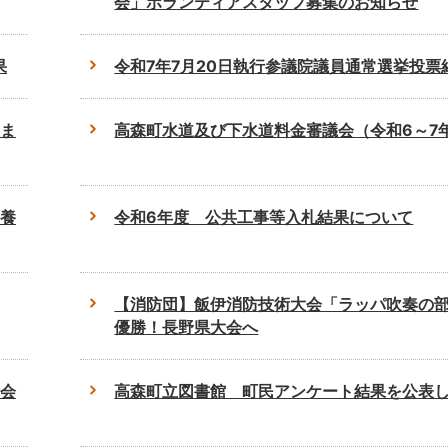
会」ボランティアスタッフ募集のお知らせ
果
令和7年7月20日執行参議院議員通常選挙投票
ま
高森町水道及び下水道料金審議会（令和6～7
養
令和6年度 公共工事等入札結果について
【消防団】飯伊消防技術大会「ラッパ吹奏の
優勝！長野県大会へ
会
高森町立図書館 町民アンケート結果を公表