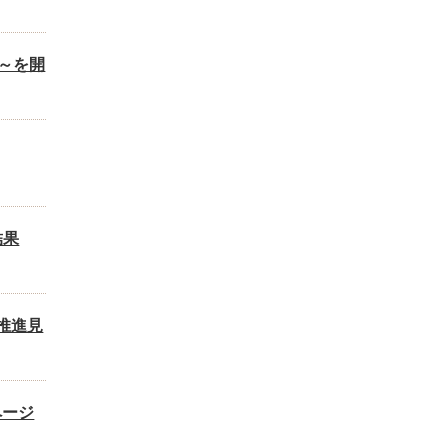
～を開
結果
推進見
ページ