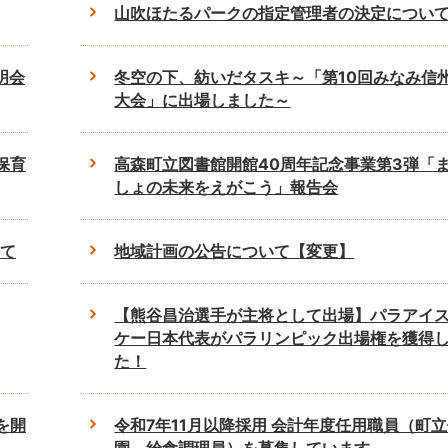
山吹ほたるパークの指定管理者の決定につい
明会
冬空の下、紡いだタスキ～「第10回みなみ信
大会」に出場しました～
保育
高森町立図書館開館40周年記念事業第3弾「
しょの未来をえがこう」報告会
て
地域計画の公告について【変更】
【熊谷昌治選手が主将として出場】パラアイ
ケー日本代表がパラリンピック出場権を獲得
た！
を開
令和7年11月以降採用 会計年度任用職員（町