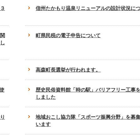
３
信州たかもり温泉リニューアルの設計状況に
関
町県民税の電子申告について
し
高森町長選挙が行われます。
使
歴史民俗資料館「時の駅」バリアフリー工事
しました
り
地域おこし協力隊「スポーツ振興分野」を募
います