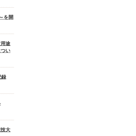
～を開
定用途
につい
記録
い
競技大