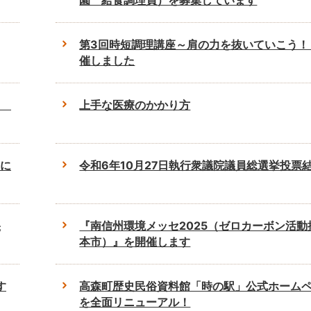
園 給食調理員）を募集しています
第3回時短調理講座～肩の力を抜いていこう！
催しました
ト
上手な医療のかかり方
に
令和6年10月27日執行衆議院議員総選挙投票
果
『南信州環境メッセ2025（ゼロカーボン活動
本市）』を開催します
す
高森町歴史民俗資料館「時の駅」公式ホーム
を全面リニューアル！