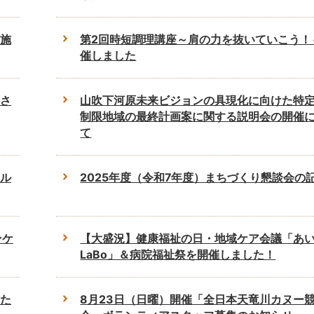
施
第2回時短調理講座～肩の力を抜いていこう！
催しました
さ
山吹下河原未来ビジョンの具現化に向けた特
制限地域の最終計画案に関する説明会の開催
て
ル
2025年度（令和7年度）まちづくり懇談会の
ンケ
【大盛況】健康福祉の日・地域ケア会議「あ
LaBo」＆病院福祉祭を開催しました！
た
8月23日（日曜）開催「全日本天竜川カヌー