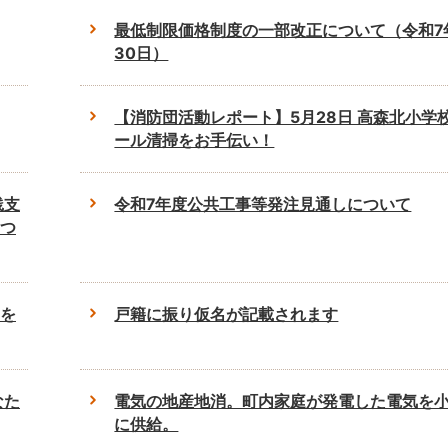
最低制限価格制度の一部改正について（令和7
30日）
【消防団活動レポート】5月28日 高森北小学
ール清掃をお手伝い！
践支
令和7年度公共工事等発注見通しについて
つ
を
戸籍に振り仮名が記載されます
なた
電気の地産地消。町内家庭が発電した電気を
に供給。