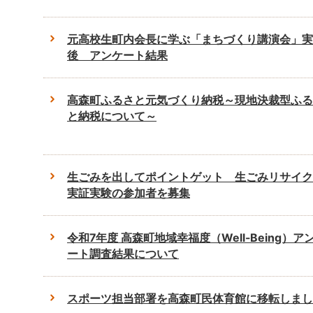
元高校生町内会長に学ぶ「まちづくり講演会」実
後 アンケート結果
高森町ふるさと元気づくり納税～現地決裁型ふる
と納税について～
生ごみを出してポイントゲット 生ごみリサイク
実証実験の参加者を募集
令和7年度 高森町地域幸福度（Well-Being）ア
ート調査結果について
スポーツ担当部署を高森町民体育館に移転しまし