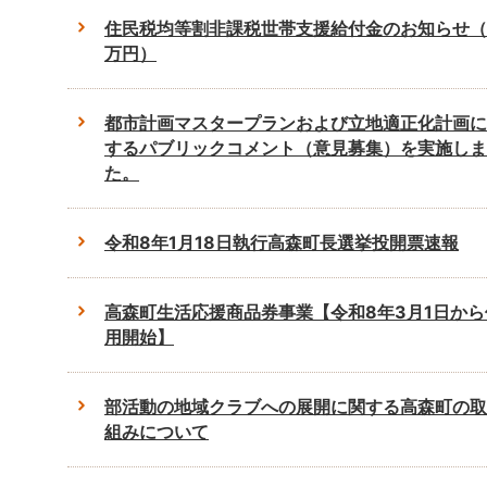
住民税均等割非課税世帯支援給付金のお知らせ（
万円）
都市計画マスタープランおよび立地適正化計画に
するパブリックコメント（意見募集）を実施しま
た。
令和8年1月18日執行高森町長選挙投開票速報
高森町生活応援商品券事業【令和8年3月1日から
用開始】
部活動の地域クラブへの展開に関する高森町の取
組みについて