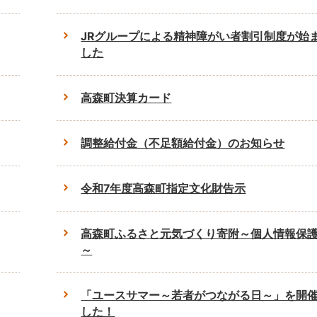
JRグループによる精神障がい者割引制度が始
した
高森町決算カード
調整給付金（不足額給付金）のお知らせ
令和7年度高森町指定文化財告示
高森町ふるさと元気づくり寄附～個人情報保
～
「ユースサマー～若者がつながる日～」を開
した！