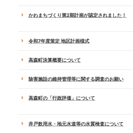
かわまちづくり第2期計画が認定されました！
令和7年度策定 地区計画様式
高森町決算概要について
除害施設の維持管理等に関する調査のお願い
高森町の「行政評価」について
井戸飲用水・地元水道等の水質検査について