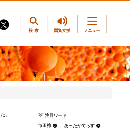
検索
閲覧支援
メニュー
した。
注目ワード
市田柿
あったかてらす