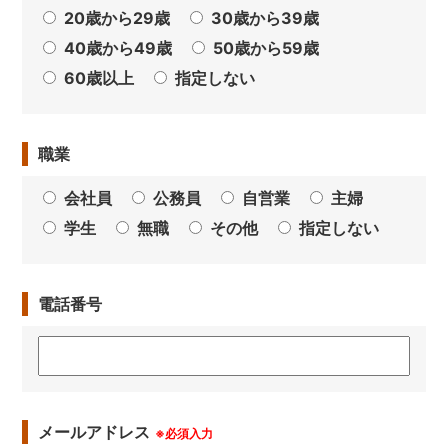
20歳から29歳
30歳から39歳
40歳から49歳
50歳から59歳
60歳以上
指定しない
職業
会社員
公務員
自営業
主婦
学生
無職
その他
指定しない
電話番号
メールアドレス
※必須入力