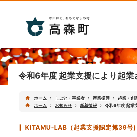
令和6年度 起業支援により起業
›
›
›
ホーム
しごと・事業者
産業振興
起業・創
›
›
›
ホーム
お知らせ
新着情報
令和6年度 起
KITAMU-LAB（起業支援認定第39号)