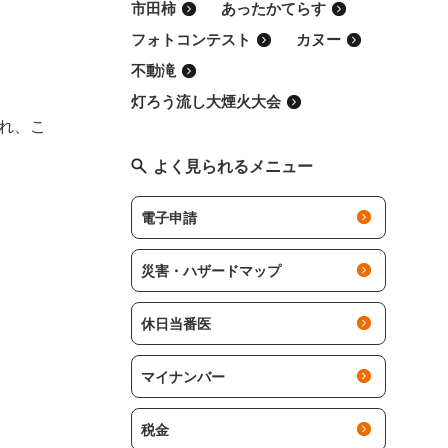
市田柿
あったかてらす
フォトコンテスト
カヌー
不動滝
灯ろう流し大煙火大会
れ、こ
よく見られるメニュー
電子申請
災害・ハザードマップ
休日当番医
マイナンバー
税金