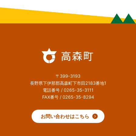
〒399-3193
長野県下伊那郡高森町下市田2183番地1
電話番号 / 0265-35-3111
FAX番号 / 0265-35-8294
お問い合わせはこちら