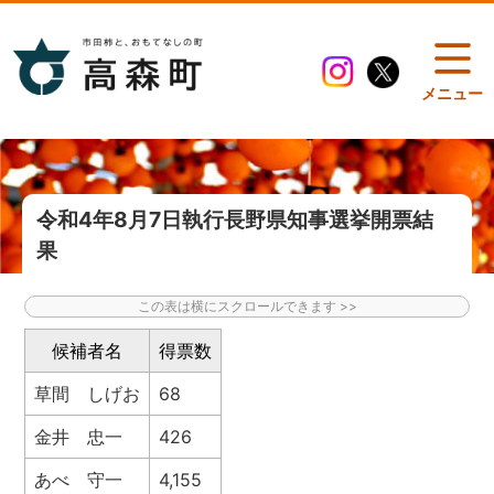
メニュー
令和4年8月7日執行長野県知事選挙開票結
果
候補者名
得票数
草間 しげお
68
金井 忠一
426
あべ 守一
4,155