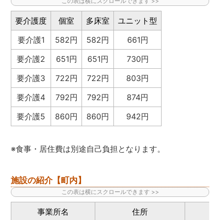
要介護度
個室
多床室
ユニット型
要介護1
582円
582円
661円
要介護2
651円
651円
730円
要介護3
722円
722円
803円
要介護4
792円
792円
874円
要介護5
860円
860円
942円
※食事・居住費は別途自己負担となります。
施設の紹介【町内】
事業所名
住所
電