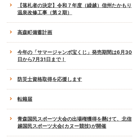
【落札者の決定】令和７年度（繰越）信州たかもり
温泉改修工事（第２期）
高森町備蓄計画
今年の「サマージャンボ宝くじ」発売期間は6月30
日から7月31日まで！
防災士資格取得を応援します
転籍届
青森国民スポーツ大会の出場権獲得を懸けて、北信
越国民スポーツ大会(カヌー競技)が開催