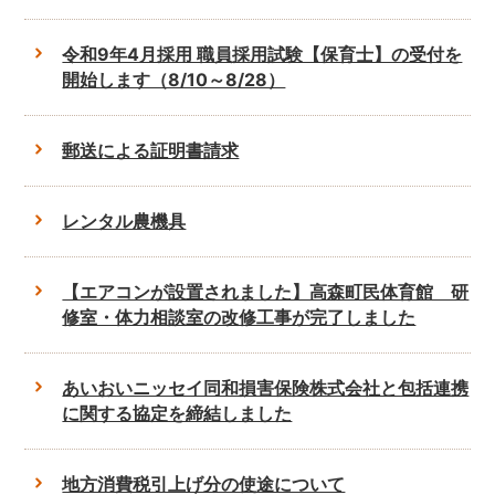
令和9年4月採用 職員採用試験【保育士】の受付を
開始します（8/10～8/28）
郵送による証明書請求
レンタル農機具
【エアコンが設置されました】高森町民体育館 研
修室・体力相談室の改修工事が完了しました
あいおいニッセイ同和損害保険株式会社と包括連携
に関する協定を締結しました
地方消費税引上げ分の使途について