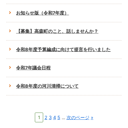
お知らせ版（令和7年度）
【募集】高森町のこと、話しませんか？
令和8年度予算編成に向けて提言を行いました
令和7年議会日程
令和8年度の河川清掃について
1
2
3
4
5
...
次のページ
»