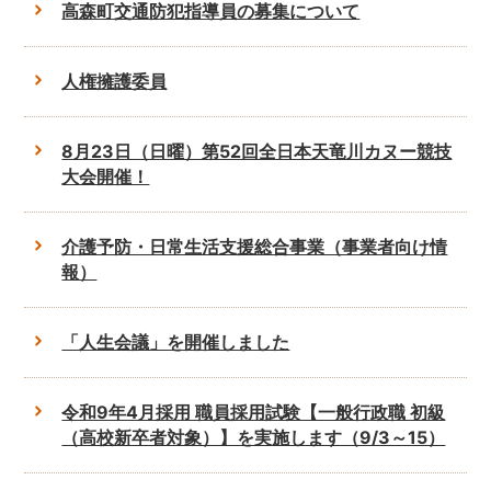
高森町交通防犯指導員の募集について
人権擁護委員
8月23日（日曜）第52回全日本天竜川カヌー競技
大会開催！
介護予防・日常生活支援総合事業（事業者向け情
報）
「人生会議」を開催しました
令和9年4月採用 職員採用試験【一般行政職 初級
（高校新卒者対象）】を実施します（9/3～15）