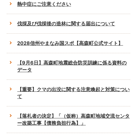
熱中症にご注意ください
伐採及び伐採後の造林に関する届出について
2028信州やまなみ国スポ【高森町公式サイト】
【9月6日】高森町地震総合防災訓練に係る資料の
データ
【重要】クマの出没に関する注意喚起と対策につい
て
【落札者の決定】「（仮称）高森町地域交流センタ
ー改築工事【債務負担行為】」