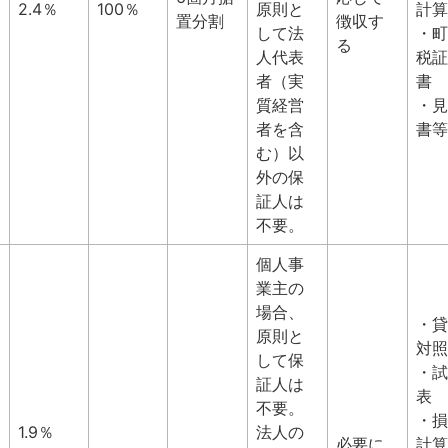
2.4％
100％
原則と
計算
置分割
徴収す
して法
・町
る
人代表
税証
者（実
書
質経営
・見
者を含
書等
む）以
外の保
証人は
不要。
個人事
業主の
場合、
・貸
原則と
対照
して保
・試
証人は
表
不要。
・損
1.9％
法人の
必要に
計算