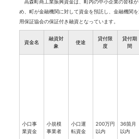
高森町商工業振興資金は、町内の中小企業の皆様が
め、町が金融機関に対して資金を預託し、金融機関を
用保証協会の保証付き融資となっています。
融資対
貸付限
貸付期
資金名
使途
象
度
間
小口事
小規模
小口運
200万円
36箇月
業資金
事業者
転資金
以内
以内