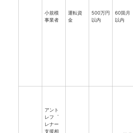
小規模
運転資
500万円
60箇月
事業者
金
以内
以内
アント
レフ゜
レナー
支援相