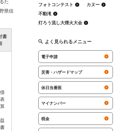
るた
フォトコンテスト
カヌー
野県信
不動滝
灯ろう流し大煙火大会
付書
よく見られるメニュー
類
電子申請
災害・ハザードマップ
休日当番医
借
表
マイナンバー
算
税金
益
書