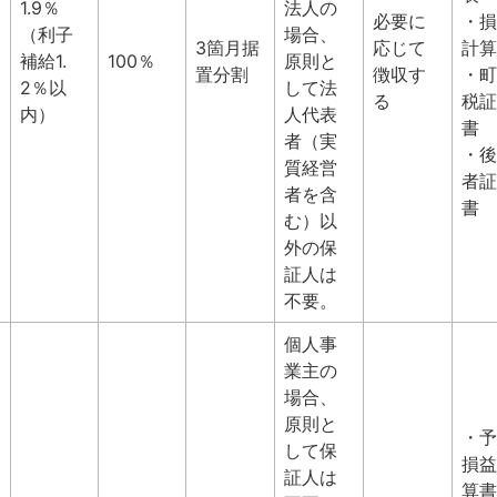
1.9％
法人の
必要に
・損
（利子
場合、
3箇月据
応じて
計算
補給1.
100％
原則と
置分割
徴収す
・町
2％以
して法
る
税証
内）
人代表
書
者（実
・後
質経営
者証
者を含
書
む）以
外の保
証人は
不要。
個人事
業主の
場合、
原則と
・予
して保
損益
証人は
算書