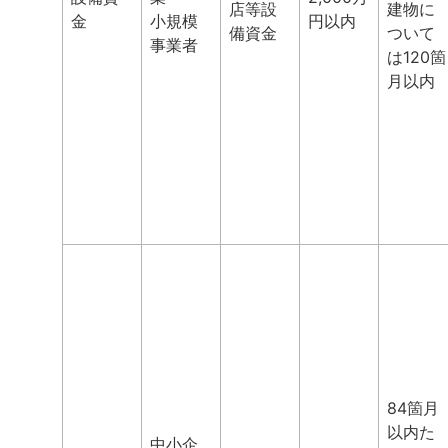
店等設
建物に
金
小規模
円以内
備資金
ついて
事業者
は120箇
月以内
84箇月
以内た
中小企