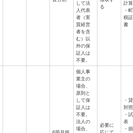
して法
計算
る
人代表
・町
者（実
税証
質経営
書
者を含
む）以
外の保
証人は
不要。
個人事
業主の
場合、
原則と
して保
・貸
証人は
対照
不要。
・試
法人の
表
必要に
場合、
・損
6箇月据
応じて