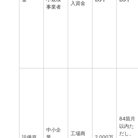
入資金
事業者
84箇月
以内た
中小企
工場商
だし、
設備資
業
2,000万