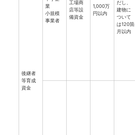
工場商
だし、
業
1,000万
店等設
建物に
小規模
円以内
備資金
ついて
事業者
は120箇
月以内
後継者
等育成
資金