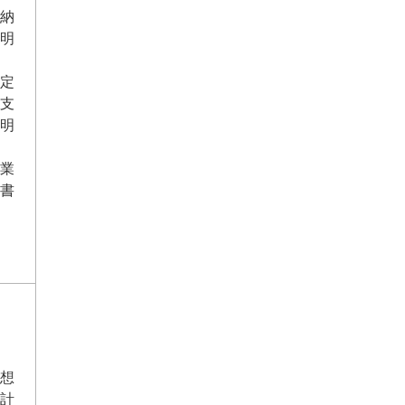
納
明
定
支
明
業
書
想
計