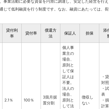
、事業活動に必要な資金を円滑に調達し、安定した経営を行え
通じて低利融資を行う制度です。なお、融資にあたっては、長
貸付利
償還方
添
貸付率
保証人
担保
率
法
個人事
業主の
場合、
原則と
して保
証人は
・貸
不要。
対照
法人の
・試
場合、
表
3箇月据
徴収し
2.1％
100％
原則と
・損
置分割
ない
して法
計算