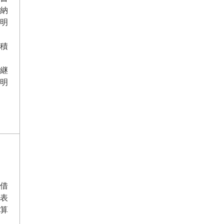
納
明
積
継
明
借
表
算