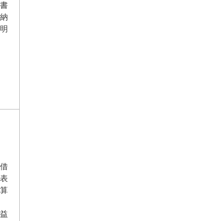
書
納
明
借
表
算
益