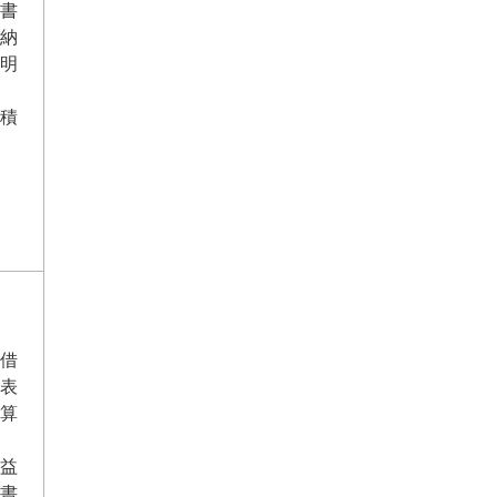
書
納
明
積
借
表
算
益
書