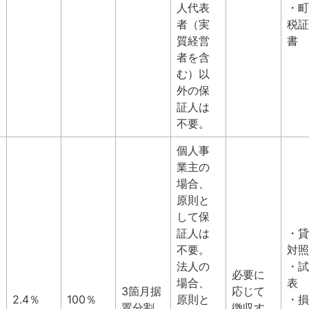
人代表
・町
者（実
税証
質経営
書
者を含
む）以
外の保
証人は
不要。
個人事
業主の
場合、
原則と
して保
証人は
・貸
不要。
対照
法人の
・試
必要に
場合、
表
3箇月据
応じて
2.4％
100％
原則と
・損
置分割
徴収す