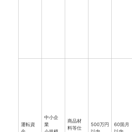
中小企
商品材
運転資
業
500万円
60箇月
料等仕
金
小規模
以内
以内