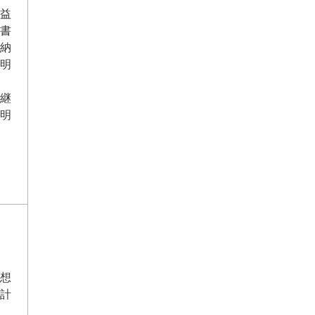
益
書
納
明
継
明
想
計