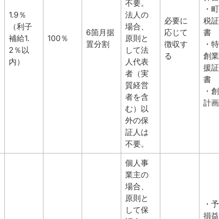
不要。
・町
1.9％
法人の
必要に
税証
（利子
場合、
6箇月据
応じて
書
補給1.
100％
原則と
置分割
徴収す
・特
2％以
して法
る
創業
内）
人代表
援証
者（実
書
質経営
・創
者を含
計画
む）以
外の保
証人は
不要。
個人事
業主の
場合、
原則と
・予
して保
損益