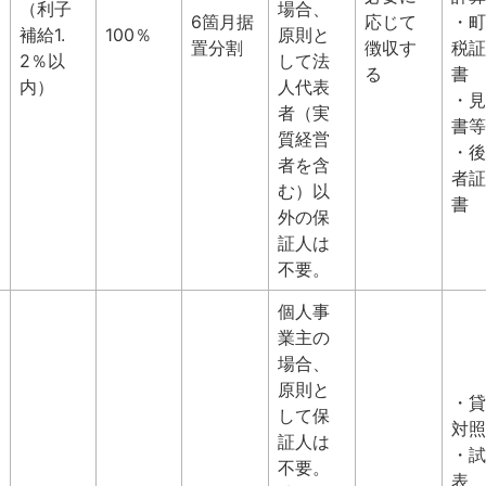
（利子
場合、
6箇月据
応じて
・町
補給1.
100％
原則と
置分割
徴収す
税証
2％以
して法
る
書
内）
人代表
・見
者（実
書等
質経営
・後
者を含
者証
む）以
書
外の保
証人は
不要。
個人事
業主の
場合、
原則と
・貸
して保
対照
証人は
・試
不要。
表