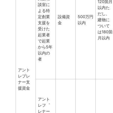
120箇月
談室に
以内た
よる特
だし、
定創業
設備資
500万円
建物に
支援を
金
以内
ついて
受けた
は180箇
起業者
月以内
で起業
から5年
以内の
者
アント
レプレ
ナー支
援資金
アント
レフ゜
レナー