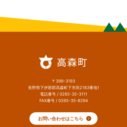
〒399-3193
長野県下伊那郡高森町下市田2183番地1
電話番号 / 0265-35-3111
FAX番号 / 0265-35-8294
お問い合わせはこちら