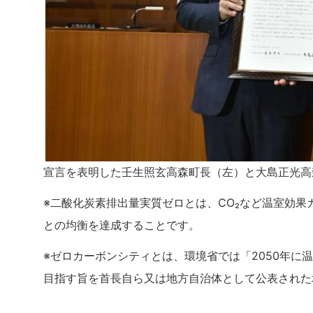
宣言を表明した壬生照玄高森町長（左）と大島正光高
※二酸化炭素排出量実質ゼロとは、CO₂など温室効
との均衡を達成することです。
※ゼロカーボンシティとは、環境省では「2050年
目指す旨を首長自ら又は地方自治体として公表された