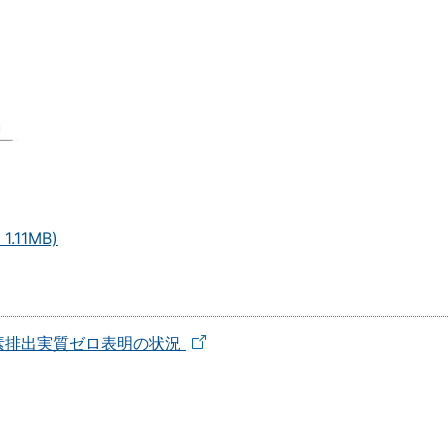
11MB)
炭素排出実質ゼロ表明の状況