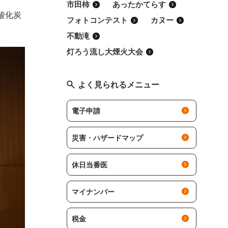
市田柿
あったかてらす
酸化炭
フォトコンテスト
カヌー
不動滝
灯ろう流し大煙火大会
よく見られるメニュー
電子申請
災害・ハザードマップ
休日当番医
マイナンバー
税金