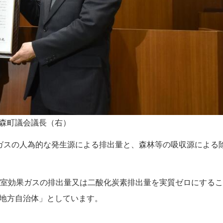
森町議会議長（右）
果ガスの人為的な発生源による排出量と、森林等の吸収源による
に温室効果ガスの排出量又は二酸化炭素排出量を実質ゼロにする
地方自治体」としています。