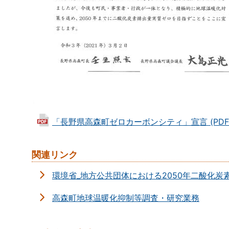
「長野県高森町ゼロカーボンシティ」宣言 (PDF 1.
関連リンク
環境省_地方公共団体における2050年二酸化
高森町地球温暖化抑制等調査・研究業務