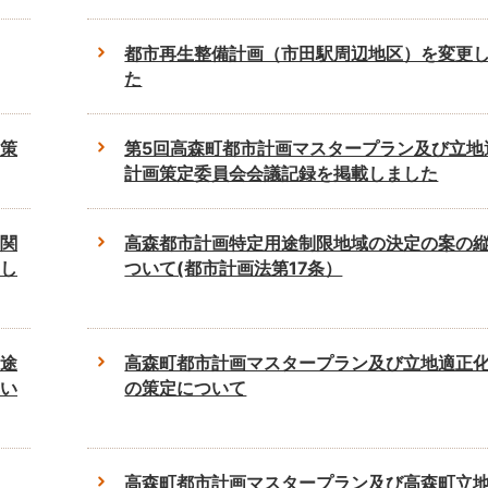
都市再生整備計画（市田駅周辺地区）を変更
た
策
第5回高森町都市計画マスタープラン及び立地
計画策定委員会会議記録を掲載しました
関
高森都市計画特定用途制限地域の決定の案の
し
ついて(都市計画法第17条）
途
高森町都市計画マスタープラン及び立地適正
い
の策定について
高森町都市計画マスタープラン及び高森町立