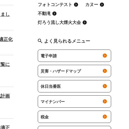
フォトコンテスト
カヌー
不動滝
しまし
灯ろう流し大煙火大会
適正化
よく見られるメニュー
電子申請
縦覧に
災害・ハザードマップ
休日当番医
化計画
マイナンバー
税金
地適正