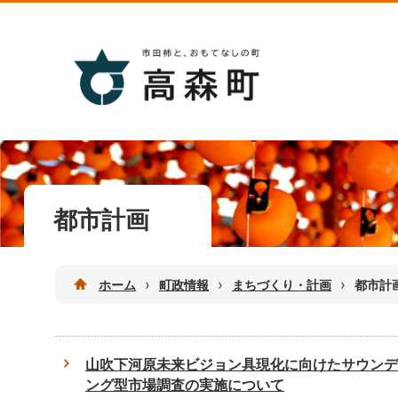
都市計画
›
›
›
ホーム
町政情報
まちづくり・計画
都市計
山吹下河原未来ビジョン具現化に向けたサウンデ
ング型市場調査の実施について