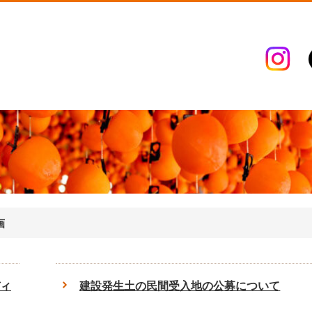
画
ィ
建設発生土の民間受入地の公募について