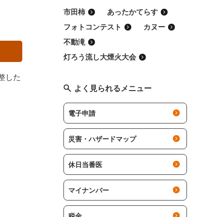
市田柿
あったかてらす
フォトコンテスト
カヌー
不動滝
灯ろう流し大煙火大会
整した
よく見られるメニュー
電子申請
災害・ハザードマップ
休日当番医
マイナンバー
税金