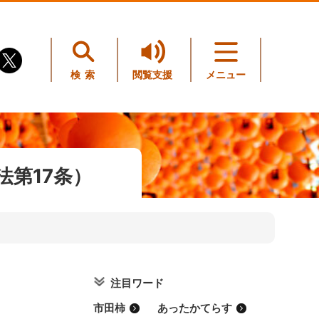
検索
閲覧支援
メニュー
第17条）
注目ワード
市田柿
あったかてらす