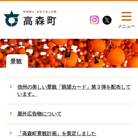
メニュー
景観
信州の美しい景観「眺望カード」第３弾を配布して
います。
屋外広告物について
「高森町景観計画」を策定しました