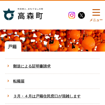
メニュー
戸籍
郵送による証明書請求
転籍届
３月・４月は戸籍住民窓口が混雑します