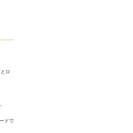
るとロ
。
ードで