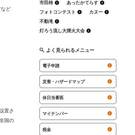
市田柿
あったかてらす
アなど
フォトコンテスト
カヌー
不動滝
灯ろう流し大煙火大会
よく見られるメニュー
電子申請
災害・ハザードマップ
休日当番医
設置さ
マイナンバー
全国の
税金