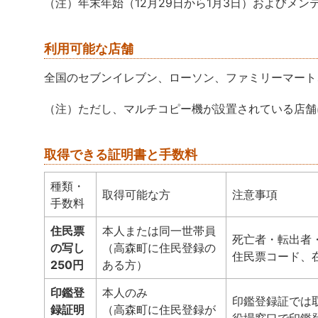
（注）年末年始（12月29日から1月3日）およびメ
利用可能な店舗
全国のセブンイレブン、ローソン、ファミリーマート、
（注）ただし、マルチコピー機が設置されている店舗
取得できる証明書と手数料
種類・
取得可能な方
注意事項
手数料
住民票
本人または同一世帯員
死亡者・転出者
の写し
（高森町に住民登録の
住民票コード、
250円
ある方）
印鑑登
本人のみ
印鑑登録証では
録証明
（高森町に住民登録が