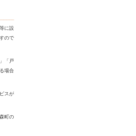
等に設
すので
」「戸
る場合
ビスが
森町の