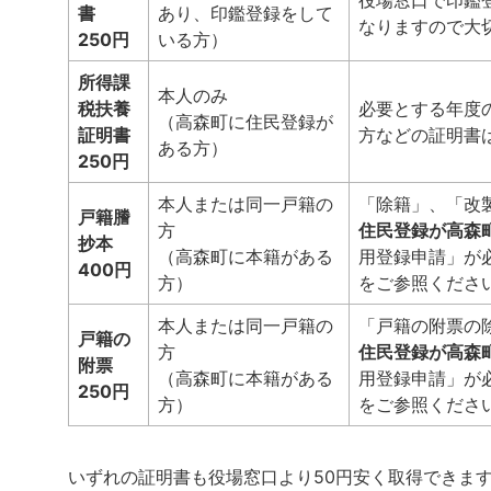
役場窓口で印鑑
書
あり、印鑑登録をして
なりますので大
250円
いる方）
所得課
本人のみ
税扶養
必要とする年度
（高森町に住民登録が
証明書
方などの証明書
ある方）
250円
本人または同一戸籍の
「除籍」、「改
戸籍謄
方
住民登録が高森
抄本
（高森町に本籍がある
用登録申請」が
400円
方）
をご参照くださ
本人または同一戸籍の
「戸籍の附票の
戸籍の
方
住民登録が高森
附票
（高森町に本籍がある
用登録申請」が
250円
方）
をご参照くださ
いずれの証明書も役場窓口より50円安く取得できま