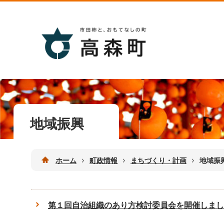
地域振興
›
›
›
ホーム
町政情報
まちづくり・計画
地域振
第１回自治組織のあり方検討委員会を開催しまし