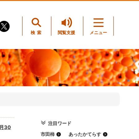
検索
閲覧支援
メニュー
注目ワード
月30
市田柿
あったかてらす