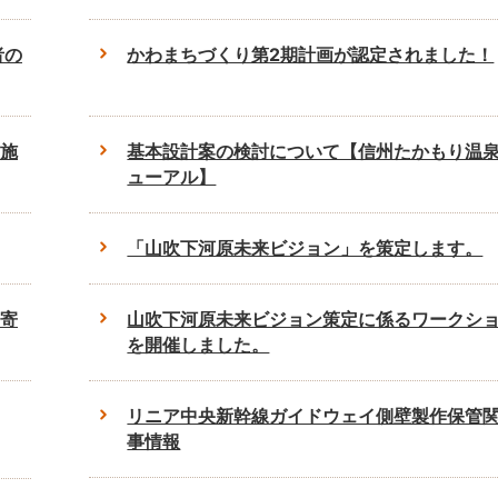
者の
かわまちづくり第2期計画が認定されました！
施
基本設計案の検討について【信州たかもり温
ューアル】
「山吹下河原未来ビジョン」を策定します。
寄
山吹下河原未来ビジョン策定に係るワークシ
を開催しました。
リニア中央新幹線ガイドウェイ側壁製作保管
事情報