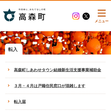
メニュー
転入
高森町しあわせタウン結婚新生活支援事業補助金
３月・４月は戸籍住民窓口が混雑します
転入届