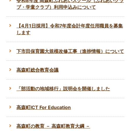
令和8年度 高森町ふれあいスクール（ふれあいクラ
ブ・学童クラブ）利用申込みについて
【4月1日採用】令和7年度会計年度任用職員を募集
します
下市田保育園大規模改修工事（進捗情報）について
高森町総合教育会議
「部活動の地域移行」説明会を開催しました
高森町ICT For Education
高森町の教育 － 高森町教育大綱 －