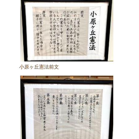
小原ヶ丘憲法前文