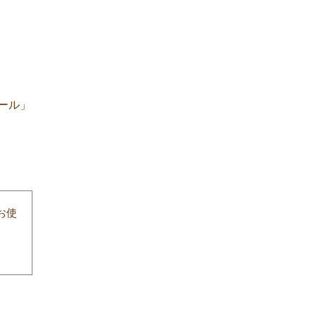
ール」
お使