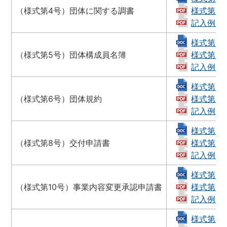
（様式第4号）団体に関する調書
様式第4号_
記入例（様式
様式第5号_
（様式第5号）団体構成員名簿
様式第5号_
記入例（様式
様式第6号_
（様式第6号）団体規約
様式第6号_
記入例（様式
様式第8号_
（様式第8号）交付申請書
様式第8号_
記入例（様式
様式第10号
（様式第10号）事業内容変更承認申請書
様式第10
記入例（様式
様式第12号