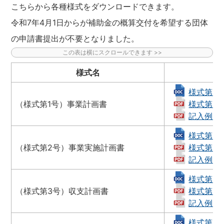
こちらから各種様式をダウンロードできます。
令和7年4月1日からが補助金の概算交付を希望する団体
の申請書提出が不要となりました。
様式名
様式第1号_
（様式第1号）事業計画書
様式第1号_
記入例（様式
様式第2号_
（様式第2号）事業実施計画書
様式第2号_
記入例（様式
様式第3号_
（様式第3号）収支計画書
様式第3号_
記入例（様式
様式第4号