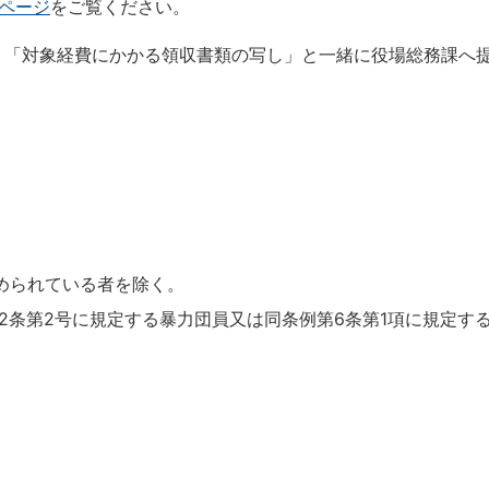
ページ
をご覧ください。
し」「対象経費にかかる領収書類の写し」と一緒に役場総務課へ
認められている者を除く。
）第2条第2号に規定する暴力団員又は同条例第6条第1項に規定す