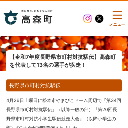
メニュー
【令和7年度長野県市町村対抗駅伝】高森町
を代表して13名の選手が疾走！
長野県市町村対抗駅伝
4月26日土曜日に松本市やまびこドーム周辺で『第34回
長野県市町村対抗駅伝』（以降一般の部）『第20回長
野県市町村対抗小学生駅伝競走大会』（以降小学生の
部）の2大会が同時開催されました。