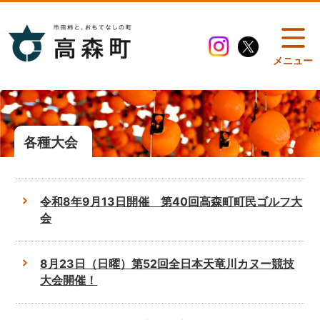
メニュー
各種大会
令和8年9月13日開催 第40回高森町町民ゴルフ大
会
8月23日（日曜）第52回全日本天竜川カヌー競技
大会開催！