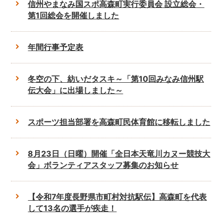
信州やまなみ国スポ高森町実行委員会 設立総会・
第1回総会を開催しました
年間行事予定表
冬空の下、紡いだタスキ～「第10回みなみ信州駅
伝大会」に出場しました～
スポーツ担当部署を高森町民体育館に移転しました
8月23日（日曜）開催「全日本天竜川カヌー競技大
会」ボランティアスタッフ募集のお知らせ
【令和7年度長野県市町村対抗駅伝】高森町を代表
して13名の選手が疾走！