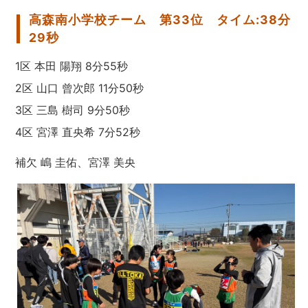
高森南小学校チーム 第33位 タイム:38分
29秒
1区 本田 陽翔 8分55秒
2区 山口 曾次郎 11分50秒
3区 三島 樹司 9分50秒
4区 宮澤 直央希 7分52秒
補欠 嶋 圭佑、宮澤 美央