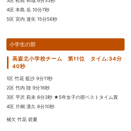
3区 松島 和哉 6分33秒
4区 本島 岳 10分7秒
5区 宮内 達矢 15分56秒
小学生の部
高森北小学校チーム 第11位 タイム:34分
40秒
1区 竹花 藍沙 9分11秒
2区 竹内 陸 9分16秒
3区 平沢 莉未 8分3秒 ★5年女子の部ベストタイム賞
4区 片桐 凛久 8分10秒
補欠 竹花 碧夏