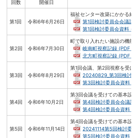
回数
開催日
福祉センター改築にかかる経
第1回
令和6年6月26日
第1回検討委員会会議記録 (P
第1回検討委員会資料 (PDF 
町で取り入れたい施設の機能
第2回
令和6年7月30日
岐南町視察記録 (PDF 19
北方町視察記録 (PDF 8.5
第1回会議、第2回視察を受け
第3回
令和6年8月29日
20240829_第3回検討委
第3回検討委員会資料 (PDF
第3回会議を受けての基本設
第4回
令和6年10月2日
第4回検討委員会会議記録 (P
第4回検討委員会資料 (PDF
第4回会議を受けての基本設
第5回
令和6年11月14日
20241114第5回検討委員会
第5回検討委員会資料 (PDF