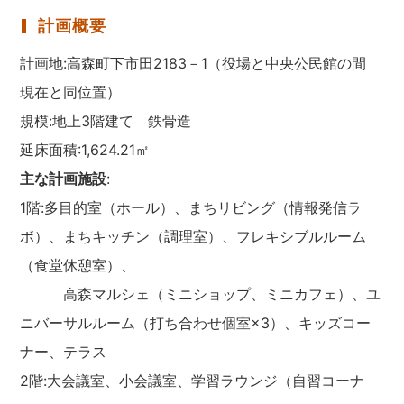
計画概要
計画地:高森町下市田2183－1（役場と中央公民館の間
現在と同位置）
規模:地上3階建て 鉄骨造
延床面積:1,624.21㎡
主な計画施設
:
1階:多目的室（ホール）、まちリビング（情報発信ラ
ボ）、まちキッチン（調理室）、フレキシブルルーム
（食堂休憩室）、
高森マルシェ（ミニショップ、ミニカフェ）、ユ
ニバーサルルーム（打ち合わせ個室×3）、キッズコー
ナー、テラス
2階:大会議室、小会議室、学習ラウンジ（自習コーナ