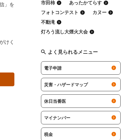
市田柿
あったかてらす
信」を
フォトコンテスト
カヌー
不動滝
灯ろう流し大煙火大会
がけく
よく見られるメニュー
電子申請
災害・ハザードマップ
休日当番医
マイナンバー
税金