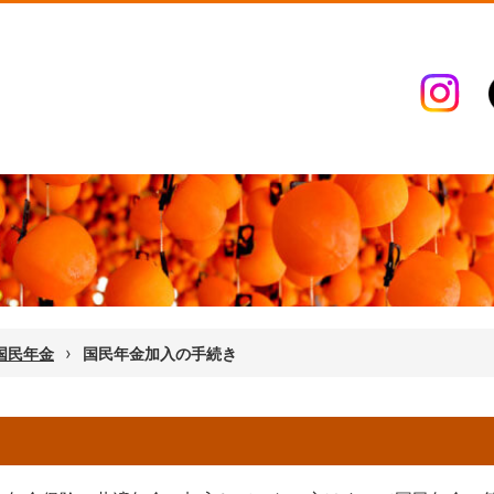
›
国民年金
国民年金加入の手続き