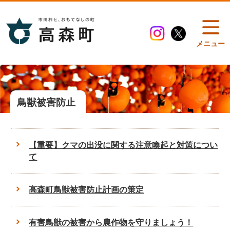
メニュー
鳥獣被害防止
【重要】クマの出没に関する注意喚起と対策につい
て
高森町鳥獣被害防止計画の策定
有害鳥獣の被害から農作物を守りましょう！