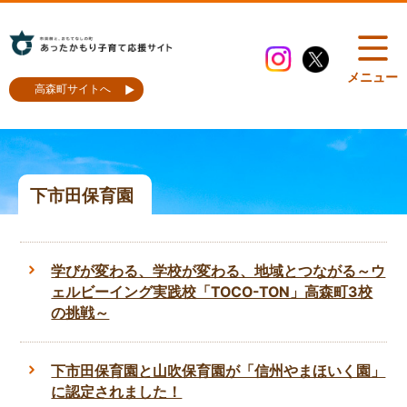
メニュー
高森町サイトへ
下市田保育園
学びが変わる、学校が変わる、地域とつながる～ウ
ェルビーイング実践校「TOCO-TON」高森町3校
の挑戦～
下市田保育園と山吹保育園が「信州やまほいく園」
に認定されました！