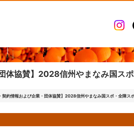
団体協賛】2028信州やまなみ国ス
・契約情報および企業・団体協賛】2028信州やまなみ国スポ・全障ス