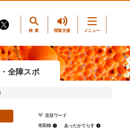
検索
閲覧支援
メニュー
ポ・全障スポ
ポ
注目ワード
市田柿
あったかてらす