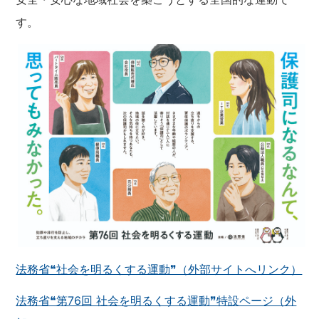
す。
法務省❝社会を明るくする運動❞（外部サイトへリンク）
法務省❝第76回 社会を明るくする運動❞特設ページ（外