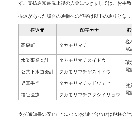
す
。支払通知書廃止後の入金につきましては、お手数
振込があった場合の通帳への印字は以下の通りとなり
振込元
印字カナ
振
税
高森町
タカモリマチ
電話
水道事業会計
タカモリマチスイドウ
環
電話
公共下水道会計
タカモリマチゲスイドウ
児童手当
タカモリマチジドウテアテ
健
電話
福祉医療
タカモリマチフクシイリョウ
支払通知書の廃止についてのお問い合わせは税務会計