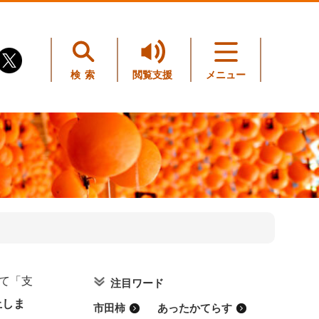
検索
閲覧支援
メニュー
て「支
注目ワード
止しま
市田柿
あったかてらす