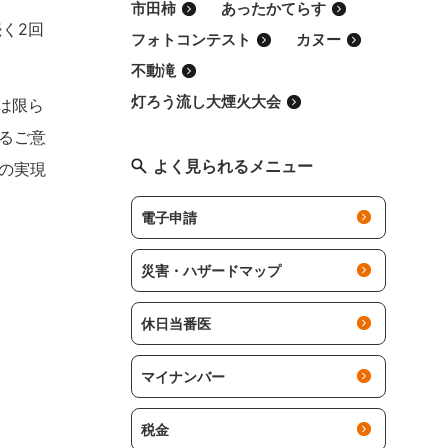
市田柿
あったかてらす
く2回
フォトコンテスト
カヌー
不動滝
灯ろう流し大煙火大会
は限ら
るご意
よく見られるメニュー
の実現
電子申請
災害・ハザードマップ
休日当番医
マイナンバー
税金