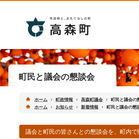
町民と議会の懇談会
›
›
›
ホーム
町政情報
高森町議会
町民と議会の
›
›
›
ホーム
お知らせ
新着情報
町民と議会の懇
議会と町民の皆さんとの懇談会を、町内で