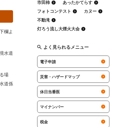
市田柿
あったかてらす
フォトコンテスト
カヌー
不動滝
灯ろう流し大煙火大会
下欄よ
よく見られるメニュー
境水道
電子申請
る場
災害・ハザードマップ
水道係
休日当番医
マイナンバー
税金