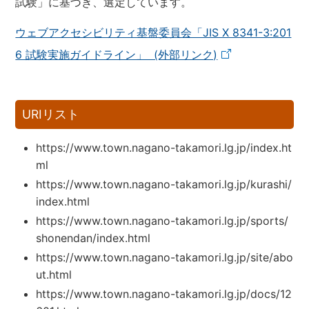
試験」に基づき、選定しています。
ウェブアクセシビリティ基盤委員会「JIS X 8341-3:201
6 試験実施ガイドライン」 (外部リンク)
URIリスト
https://www.town.nagano-takamori.lg.jp/index.ht
ml
https://www.town.nagano-takamori.lg.jp/kurashi/
index.html
https://www.town.nagano-takamori.lg.jp/sports/
shonendan/index.html
https://www.town.nagano-takamori.lg.jp/site/abo
ut.html
https://www.town.nagano-takamori.lg.jp/docs/12