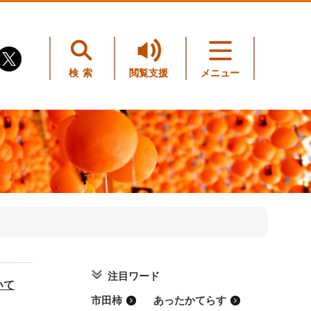
検索
閲覧支援
メニュー
注目ワード
いて
市田柿
あったかてらす