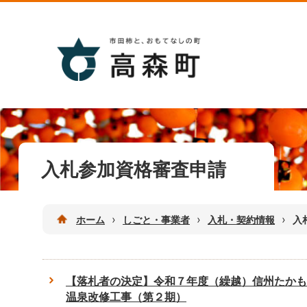
入札参加資格審査申請
›
›
›
ホーム
しごと・事業者
入札・契約情報
入
【落札者の決定】令和７年度（繰越）信州たかも
温泉改修工事（第２期）