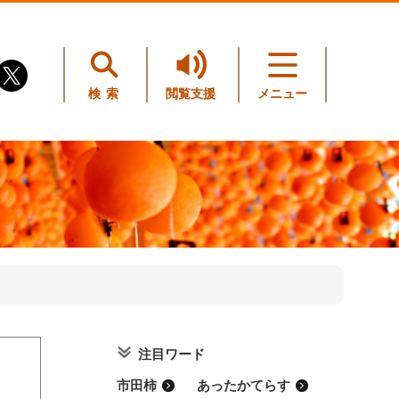
検索
閲覧支援
メニュー
注目ワード
。
市田柿
あったかてらす