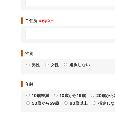
ご住所
※必須入力
性別
男性
女性
選択しない
年齢
10歳未満
10歳から19歳
20歳から
50歳から59歳
60歳以上
指定しな