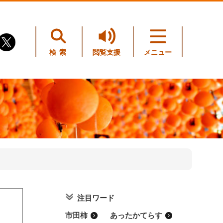
検索
閲覧支援
メニュー
注目ワード
。
市田柿
あったかてらす