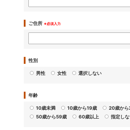
ご住所
※必須入力
性別
男性
女性
選択しない
年齢
10歳未満
10歳から19歳
20歳から
50歳から59歳
60歳以上
指定しな