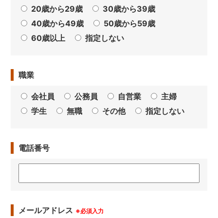
20歳から29歳
30歳から39歳
40歳から49歳
50歳から59歳
60歳以上
指定しない
職業
会社員
公務員
自営業
主婦
学生
無職
その他
指定しない
電話番号
メールアドレス
※必須入力