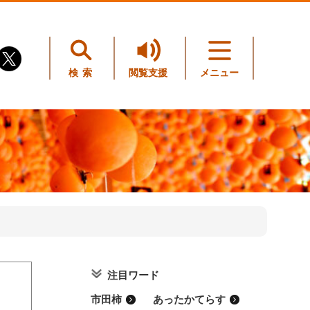
検索
閲覧支援
メニュー
注目ワード
。
市田柿
あったかてらす