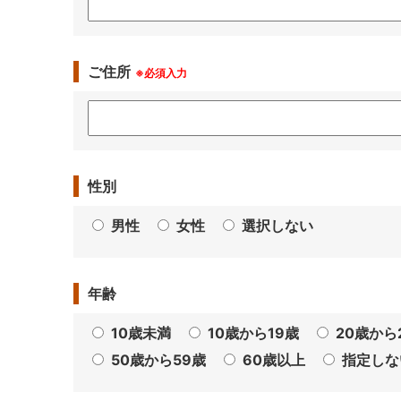
ご住所
※必須入力
性別
男性
女性
選択しない
年齢
10歳未満
10歳から19歳
20歳から
50歳から59歳
60歳以上
指定しな