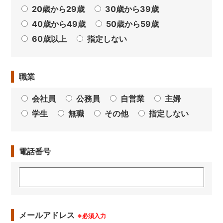
20歳から29歳
30歳から39歳
40歳から49歳
50歳から59歳
60歳以上
指定しない
職業
会社員
公務員
自営業
主婦
学生
無職
その他
指定しない
電話番号
メールアドレス
※必須入力