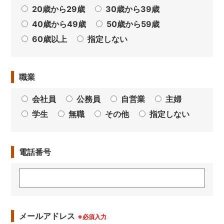
20歳から29歳
30歳から39歳
40歳から49歳
50歳から59歳
60歳以上
指定しない
職業
会社員
公務員
自営業
主婦
学生
無職
その他
指定しない
電話番号
メールアドレス
※必須入力