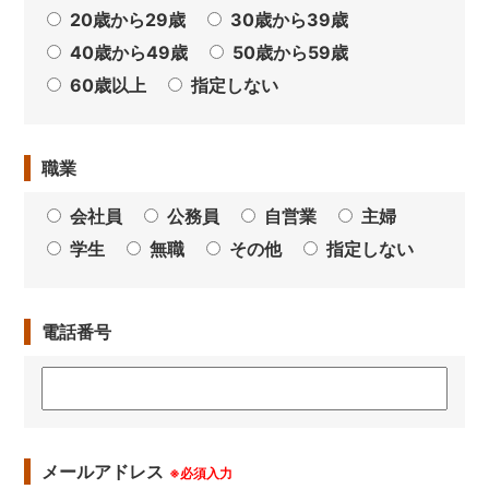
20歳から29歳
30歳から39歳
40歳から49歳
50歳から59歳
60歳以上
指定しない
職業
会社員
公務員
自営業
主婦
学生
無職
その他
指定しない
電話番号
メールアドレス
※必須入力