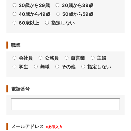
20歳から29歳
30歳から39歳
40歳から49歳
50歳から59歳
60歳以上
指定しない
職業
会社員
公務員
自営業
主婦
学生
無職
その他
指定しない
電話番号
メールアドレス
※必須入力