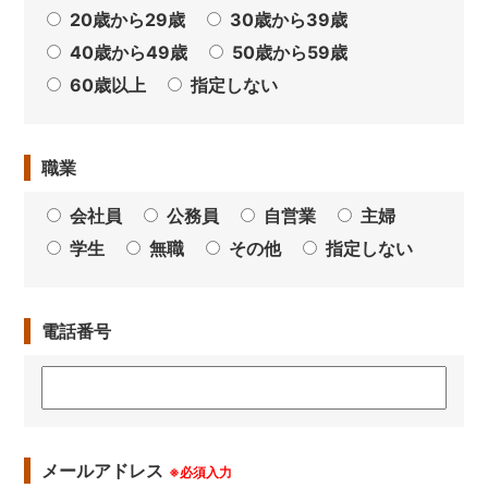
20歳から29歳
30歳から39歳
40歳から49歳
50歳から59歳
60歳以上
指定しない
職業
会社員
公務員
自営業
主婦
学生
無職
その他
指定しない
電話番号
メールアドレス
※必須入力