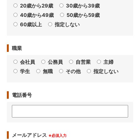
20歳から29歳
30歳から39歳
40歳から49歳
50歳から59歳
60歳以上
指定しない
職業
会社員
公務員
自営業
主婦
学生
無職
その他
指定しない
電話番号
メールアドレス
※必須入力