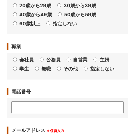
20歳から29歳
30歳から39歳
40歳から49歳
50歳から59歳
60歳以上
指定しない
職業
会社員
公務員
自営業
主婦
学生
無職
その他
指定しない
電話番号
メールアドレス
※必須入力