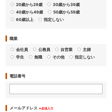
20歳から29歳
30歳から39歳
40歳から49歳
50歳から59歳
60歳以上
指定しない
職業
会社員
公務員
自営業
主婦
学生
無職
その他
指定しない
電話番号
メールアドレス
※必須入力